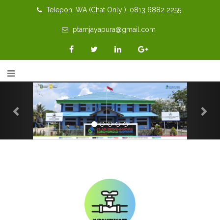
Telepon: WA (Chat Only ): 0813 6882 2255
ptamjayapura@gmail.com
Previous
Nex