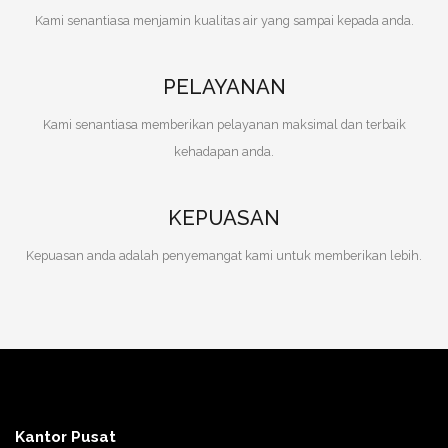
Kami senantiasa menjamin kualitas air yang sampai kepada anda.
PELAYANAN
Kami senantiasa memberikan pelayanan maksimal dan terbaik
kehadapan anda.
KEPUASAN
Kepuasan anda adalah penyemangat kami untuk memberikan lebih.
Kantor Pusat