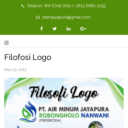
Telepon: WA (Chat Only ): 0813 6882 2255
ptamjayapura@gmail.com
Filofosi Logo
May 03, 2023