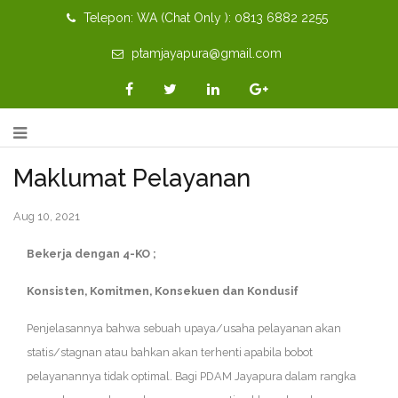
Telepon: WA (Chat Only ): 0813 6882 2255
ptamjayapura@gmail.com
Maklumat Pelayanan
Aug 10, 2021
Bekerja dengan 4-KO ;
Konsisten, Komitmen, Konsekuen dan Kondusif
Penjelasannya bahwa sebuah upaya/usaha pelayanan akan
statis/stagnan atau bahkan akan terhenti apabila bobot
pelayanannya tidak optimal. Bagi PDAM Jayapura dalam rangka