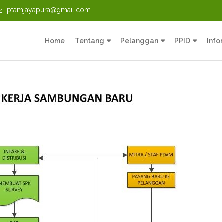
ptamjayapura@gmail.com
Home
Tentang
Pelanggan
PPID
Info