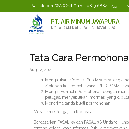
Telepon: WA (Chat Only ): 0813 6882 2255
PT. AIR MINUM JAYAPURA
KOTA DAN KABUPATEN JAYAPURA
Tata Cara Permohonan
Aug 12, 2021
Mengajukan informasi Publik secara langsung 
/telepon ke Tempat layanan PPID PDAM Jay
Mengisi Formulir Permohonan dengan menunj
petugas, menyebutkan informasi yang dibutu
Menerima tanda bukti permohonan.
Mekanisme Pengajuan Keberatan
Berdasarkan PASAL 35 dan PASAL 36 Undang –un
tentang keterbukaan informasi Publik menyatakan :