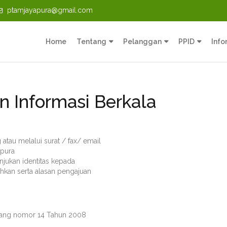
ptamjayapura@gmail.com
Home
Tentang
Pelanggan
PPID
Info
 Informasi Berkala
atau melalui surat / fax/ email
apura
ukan identitas kepada
hkan serta alasan pengajuan
dang nomor 14 Tahun 2008